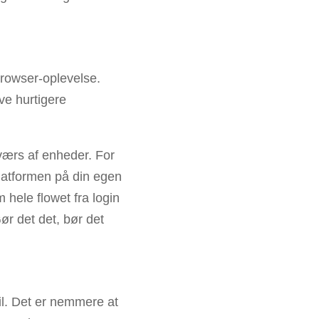
browser-oplevelse.
ve hurtigere
værs af enheder. For
 platformen på din egen
m hele flowet fra login
Gør det det, bør det
pil. Det er nemmere at