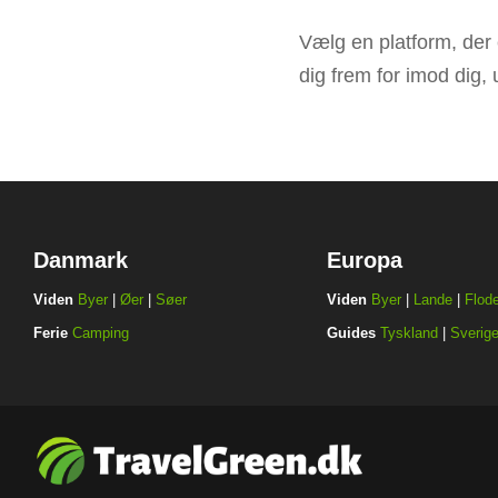
Vælg en platform, der e
dig frem for imod dig, 
Danmark
Europa
Viden
Byer
|
Øer
|
Søer
Viden
Byer
|
Lande
|
Flod
Ferie
Camping
Guides
Tyskland
|
Sverig