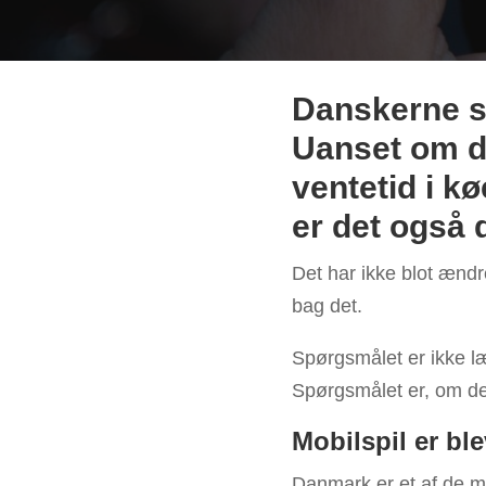
Danskerne s
Uanset om de
ventetid i k
er det også d
Det har ikke blot ændr
bag det.
Spørgsmålet er ikke læ
Spørgsmålet er, om den
Mobilspil er bl
Danmark er et af de m