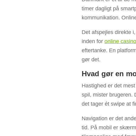
timer dagligt på smart
kommunikation. Online 
Det afspejles direkte 
inden for
online casin
eftertanke. En platfor
gør det.
Hvad gør en mo
Hastighed er det mest 
spil, mister brugeren
det tager ét swipe at f
Navigation er det an
tid. På mobil er skæ