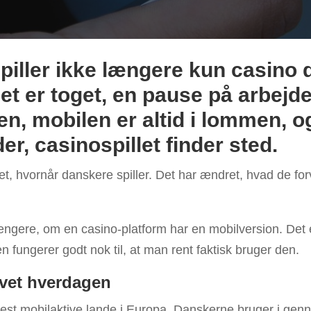
piller ikke længere kun casino
t er toget, en pause på arbejdet
øen, mobilen er altid i lommen, 
er, casinospillet finder sted.
et, hvornår danskere spiller. Det har ændret, hvad de for
ngere, om en casino-platform har en mobilversion. Det e
 fungerer godt nok til, at man rent faktisk bruger den.
evet hverdagen
est mobilaktive lande i Europa. Danskerne bruger i gen