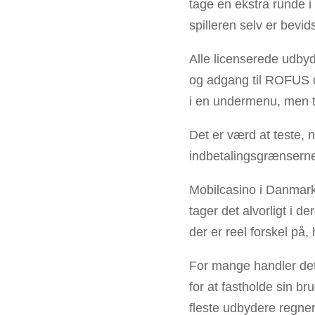
tage en ekstra runde i
spilleren selv er bevi
Alle licenserede udby
og adgang til ROFUS d
i en undermenu, men t
Det er værd at teste, 
indbetalingsgrænserne,
Mobilcasino i Danmark 
tager det alvorligt i d
der er reel forskel på,
For mange handler det
for at fastholde sin br
fleste udbydere regne