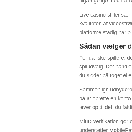
tilgængelige med færre 
Live casino stiller sær
kvaliteten af videostr
platforme stadig har pl
Sådan vælger du
For danske spillere, d
spiludvalg. Det handler
du sidder på toget elle
Sammenlign udbydere p
på at oprette en konto
lever op til det, du fakt
MitID-verifikation gør 
understøtter MobilePay