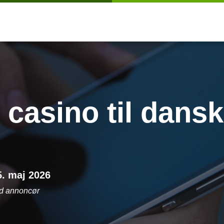
 casino til dans
5. maj 2026
ed annoncør