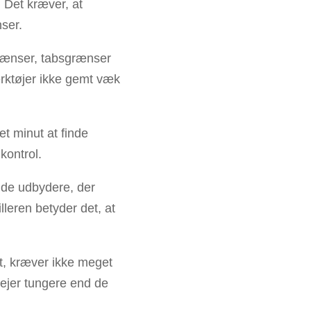
 Det kræver, at
nser.
grænser, tabsgrænser
rktøjer ikke gemt væk
et minut at finde
kontrol.
 de udbydere, der
lleren betyder det, at
t, kræver ikke meget
 vejer tungere end de