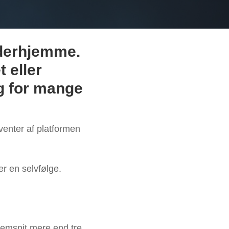
 derhjemme.
 eller
og for mange
venter af platformen
r en selvfølge.
nemsnit mere end tre