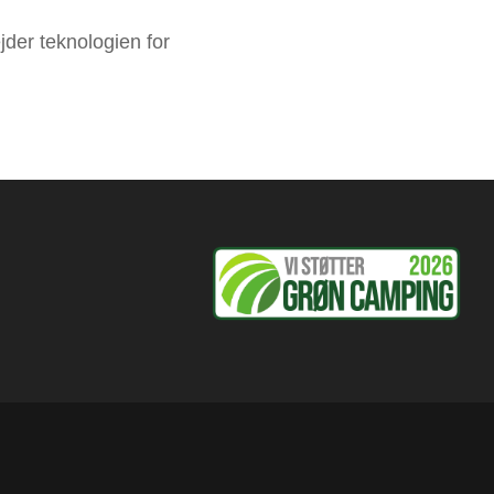
jder teknologien for