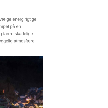
vælge energirigtige
empel på en
og færre skadelige
hyggelig atmosfære