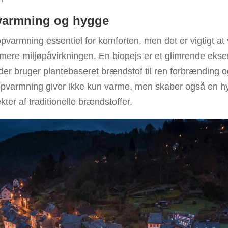
varmning og hygge
pvarmning essentiel for komforten, men det er vigtigt at 
imere miljøpåvirkningen. En biopejs er et glimrende eks
 der bruger plantebaseret brændstof til ren forbrænding 
 opvarmning giver ikke kun varme, men skaber også en 
ter af traditionelle brændstoffer.