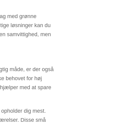
g dag med grønne
tige løsninger kan du
egen samvittighed, men
tig måde, er der også
ke behovet for høj
 hjælper med at spare
u opholder dig mest.
værelser. Disse små