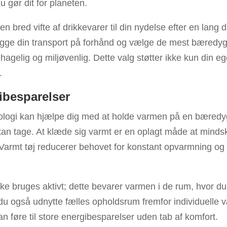
du gør dit for planeten.
 en bred vifte af drikkevarer til din nydelse efter en lan
ægge din transport på forhånd og vælge de mest bæredyg
hagelig og miljøvenlig. Dette valg støtter ikke kun din 
.
ibesparelser
logi kan hjælpe dig med at holde varmen på en bæredyg
 kan tage. At klæde sig varmt er en oplagt måde at minds
Varmt tøj reducerer behovet for konstant opvarmning og
ikke bruges aktivt; dette bevarer varmen i de rum, hvor d
 du også udnytte fælles opholdsrum fremfor individuelle 
n føre til store energibesparelser uden tab af komfort.