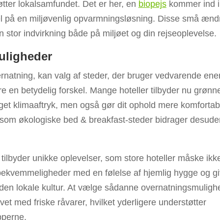
tter lokalsamfundet. Det er her, en
biopejs
kommer ind i 
på en miljøvenlig opvarmningsløsning. Disse små ændri
 stor indvirkning både på miljøet og din rejseoplevelse.
uligheder
rnatning, kan valg af steder, der bruger vedvarende energ
øre en betydelig forskel. Mange hoteller tilbyder nu grønne
et klimaaftryk, men også gør dit ophold mere komfortabel
ver som økologiske bed & breakfast-steder bidrager desude
tilbyder unikke oplevelser, som store hoteller måske ik
kvemmeligheder med en følelse af hjemlig hygge og giv
i den lokale kultur. At vælge sådanne overnatningsmuligh
vet med friske råvarer, hvilket yderligere understøtter
pperne.