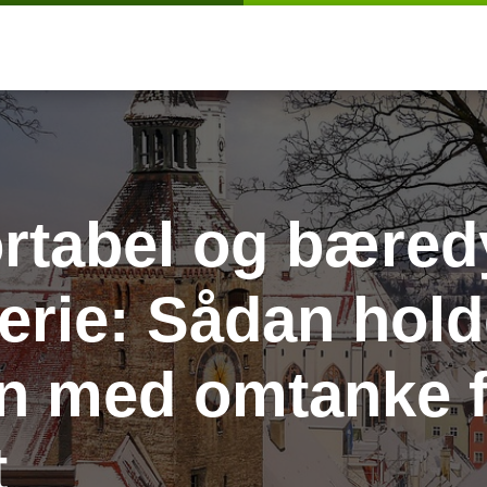
rtabel og bæred
ferie: Sådan hol
n med omtanke f
t