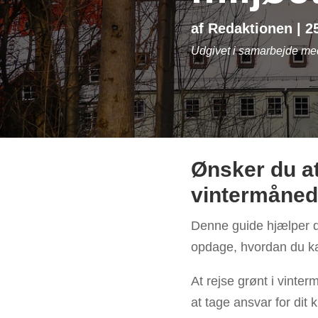
af
Redaktionen
|
2
Udgivet i samarbejde m
Ønsker du at
vintermåned
Denne guide hjælper di
opdage, hvordan du ka
At rejse grønt i vinte
at tage ansvar for dit