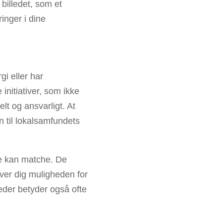
billedet, som et
nger i dine
i eller har
 initiativer, som ikke
t og ansvarligt. At
n til lokalsamfundets
ke kan matche. De
er dig muligheden for
eder betyder også ofte