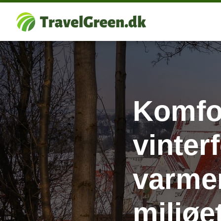
Komfo
vinter
varme
miljøe