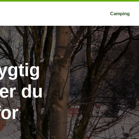
Camping
ygtig
der du
or