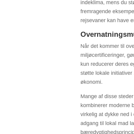
indeklima, mens du stø
fremragende eksempel 
rejsevaner kan have en
Overnatningsm
Når det kommer til ove
miljøcertificeringer, g
kun reducerer deres eg
støtte lokale initiati
økonomi.
Mange af disse steder 
kombinerer moderne be
virkelig at dykke ned 
adgang til lokal mad la
bæredygtighedsprinci