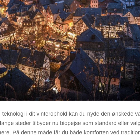
 teknologi i dit vinterophold kan du nyde den ønskede v
ange steder tilbyder nu biopejse som standard eller val
nere. På denne måde får du både komforten ved tradition