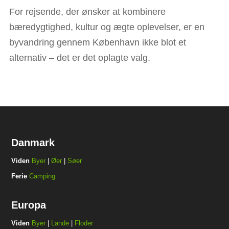
For rejsende, der ønsker at kombinere
bæredygtighed, kultur og ægte oplevelser, er en
byvandring gennem København ikke blot et
alternativ – det er det oplagte valg.
Danmark
Viden
Byer
|
Øer
|
Søer
Ferie
Camping
Europa
Viden
Byer
|
Lande
|
Floder