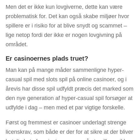
Men det er ikke kun lovgiverne, dette kan være
problematisk for. Det kan også skabe miljøer hvor
spillere er i risiko for at blive snydt og scammet –
lige netop fordi der ikke er nogen lovgivning på
området.
Er casinoernes plads truet?
Man kan på mange måder sammenligne hyper-
casual spil med slots spil på online casinoer, og i
årevis har disse spil udfyldt præcis det marked som
den nye generation af hyper-casual spil forsøger at
udfylde i dag – men med et par vigtige forskelle.
Først og fremmest er casinoer underlagt strenge
licenskrav, som både er der for at sikre at der bliver