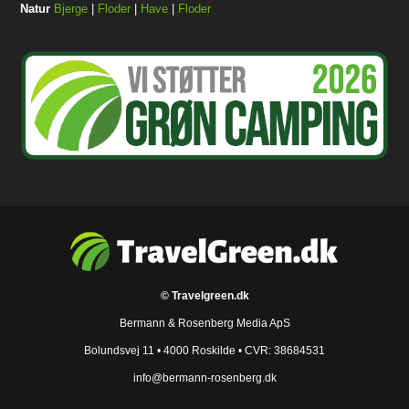
Natur
Bjerge
|
Floder
|
Have
|
Floder
© Travelgreen.dk
Bermann & Rosenberg Media ApS
Bolundsvej 11 • 4000 Roskilde • CVR: 38684531
info@bermann-rosenberg.dk