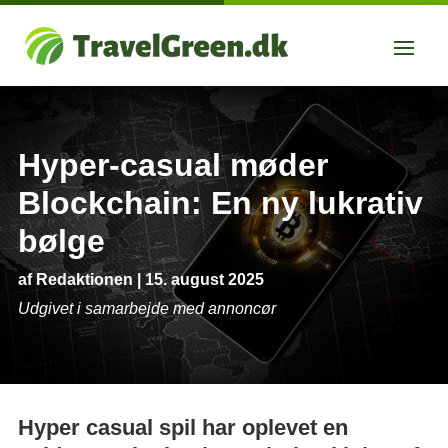
Hyper-casual møder
Blockchain: En ny lukrativ
bølge
af
Redaktionen
|
15. august 2025
Udgivet i samarbejde med annoncør
Hyper casual spil har oplevet en