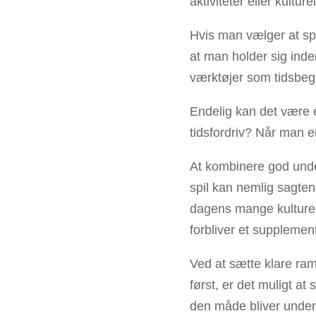
aktiviteter eller kulture
Hvis man vælger at spi
at man holder sig inde
værktøjer som tidsbeg
Endelig kan det være en
tidsfordriv? Når man er
At kombinere god under
spil kan nemlig sagten
dagens mange kulturell
forbliver et supplement
Ved at sætte klare 
først, er det muligt at
den måde bliver underh