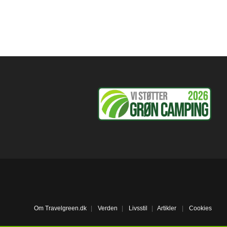
Om Travelgreen.dk
|
Verden
|
Livsstil
|
Artikler
|
Cookies