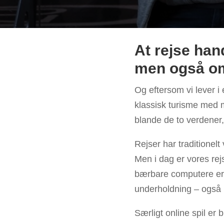
At rejse han
men også om
Og eftersom vi lever i 
klassisk turisme med m
blande de to verdener
Rejser har traditionel
Men i dag er vores rej
bærbare computere er 
underholdning – også m
Særligt online spil e