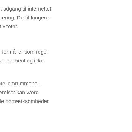
 adgang til internettet
cering. Dertil fungerer
viteter.
 formål er som regel
 supplement og ikke
 “mellemrummene”.
værelset kan være
tjæle opmærksomheden