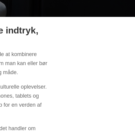
e indtryk,
nde at kombinere
om man kan eller bør
ig måde.
lturelle oplevelser.
ones, tablets og
 for en verden af
 det handler om