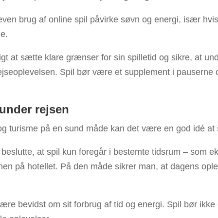
en brug af online spil påvirke søvn og energi, især hvi
ne.
tigt at sætte klare grænser for sin spilletid og sikre, at u
rejseoplevelsen. Spil bør være et supplement i pauserne o
under rejsen
 og turisme på en sund måde kan det være en god idé at
beslutte, at spil kun foregår i bestemte tidsrum – som 
enen på hotellet. På den måde sikrer man, at dagens oplev
være bevidst om sit forbrug af tid og energi. Spil bør ikke 