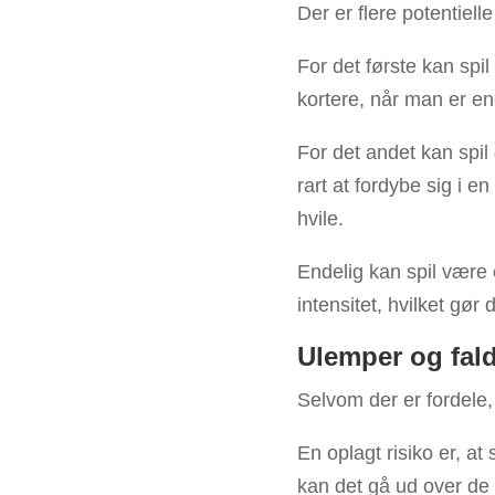
Der er flere potentiell
For det første kan spi
kortere, når man er eng
For det andet kan spi
rart at fordybe sig i 
hvile.
Endelig kan spil være
intensitet, hvilket gør 
Ulemper og fal
Selvom der er fordele,
En oplagt risiko er, at
kan det gå ud over de 