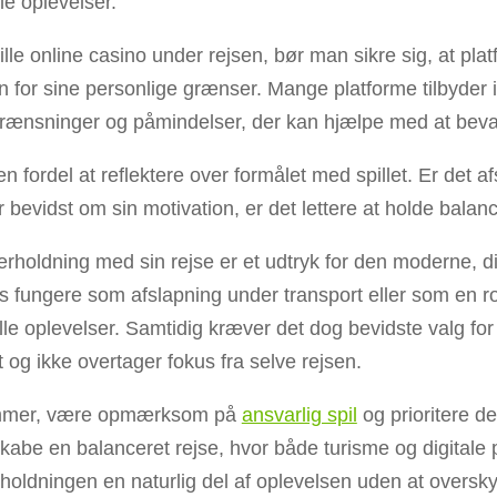
lle oplevelser.
lle online casino under rejsen, bør man sikre sig, at plat
n for sine personlige grænser. Mange platforme tilbyder 
rænsninger og påmindelser, der kan hjælpe med at bevar
 fordel at reflektere over formålet med spillet. Er det afs
 bevidst om sin motivation, er det lettere at holde balan
holdning med sin rejse er et udtryk for den moderne, digi
s fungere som afslapning under transport eller som en r
e oplevelser. Samtidig kræver det dog bevidste valg for at
 og ikke overtager fokus fra selve rejsen.
rammer, være opmærksom på
ansvarlig spil
og prioritere de
 skabe en balanceret rejse, hvor både turisme og digitale
oldningen en naturlig del af oplevelsen uden at oversky