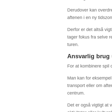
Derudover kan overdrev
aftenen i en ny tidszo
Derfor er det altså vig
tager fokus fra selve 
turen.
Ansvarlig brug 
For at kombinere spil
Man kan for eksempel 
transport eller om aft
centrum.
Det er også vigtigt at 