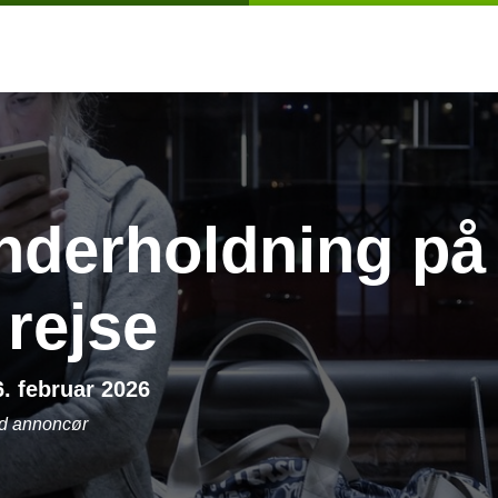
nderholdning på
rejse
6. februar 2026
ed annoncør