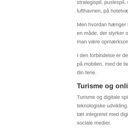
strategispil, puslespil,
lufthavnen, på hotelvæ
Men hvordan hænger t
en måde, der styrker o
man være opmærksom på
I den forbindelse er d
på mobilen, med de bed
din ferie.
Turisme og onli
Turisme og digitale sp
teknologiske udvikling
tæt integreret med digi
sociale medier.