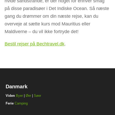
hvide sandstrande, er der noget for enhver smag
på disse paradisøer i Det Indiske Ocean. Så næste
gang du drømmer om din næste rejse, kan du
overveje at sætte kurs mod Mauritius eller
Maldiverne – du vil ikke fortryde det!
Bestil rejser på Bechtravel.dk
.
Danmark
Viden
Byer
|
Øer
|
Søer
Ferie
Camping