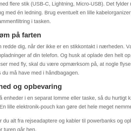
med flere stik (USB-C, Lightning, Micro-USB). Det fylder
ng med én ledning. Brug eventuelt en lille kabelorganizer
mmenfiltring i tasken.
øm på farten
redde dig, når der ikke er en stikkontakt i nærheden.
 opladninger af din telefon. Og husk at oplade den helt op
ser med fly, skal du være opmærksom på, at nogle flysels
s du må have med i håndbagagen.
hed og opbevaring
enheder i en separat lomme eller taske, så du hurtigt k
. En lille elektronik-pouch kan gøre det hele meget nemme
r du alt fra rejseadaptere og kabler til powerbanks og op
r turen går hen.