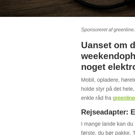
Sponsoreret af greenline
Uanset om du
weekendophol
noget elektr
Mobil, opladere, høret
holde styr på det hele
enkle råd fra
greenline
Rejseadapter: 
I mange lande kan du i
første, du bør pakke. T