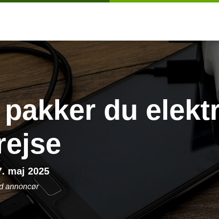
pakker du elekt
 rejse
7. maj 2025
ed annoncør