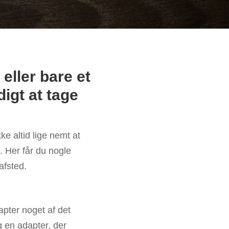
eller bare et
igt at tage
e altid lige nemt at
 Her får du nogle
afsted.
apter noget af det
lg en adapter, der