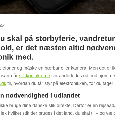
.dk
 skal på storbyferie, vandretur 
d, er det næsten altid nødvend
onik med.
elefoner og måske en bærbar eller kamera. Men det er ikk
, især når
stikkontakterne
ser anderledes ud end hjemme.
.dk
til, hvordan du får styr på elektronikken, før du tager 
En nødvendighed i udlandet
kke bruge dine danske stik direkte. Derfor er en rejsead
jek hvilket stik der bruges i det land, du skal til – og væ