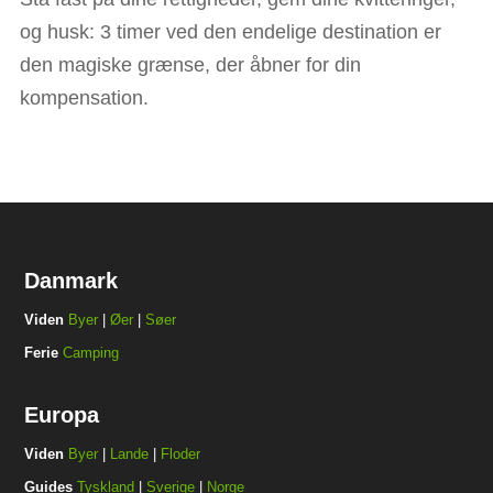
og husk: 3 timer ved den endelige destination er
den magiske grænse, der åbner for din
kompensation.
Danmark
Viden
Byer
|
Øer
|
Søer
Ferie
Camping
Europa
Viden
Byer
|
Lande
|
Floder
Guides
Tyskland
|
Sverige
|
Norge