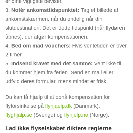
er dine vigtigste beviser.
Notér ankomsttidspunktet:
Tag et billede af
ankomstskærmen, når du endelig når din
slutdestination. Det er dette tidspunkt (når flydøren
åbnes), der afgør kompensationen.
Bed om mad-vouchers:
Hvis ventetiden er over
2 timer.
Indsend kravet med det samme:
Vent ikke til
du kommer hjem fra ferien. Send en mail eller
udfyld deres formular, mens mindet er frisk.
Du kan få hjælp til at opnå kompensation for
flyforsinkelse på
flyhjaelp.dk
(Danmark),
flyghjalp.se
(Sverige) og
flyhjelp.no
(Norge).
Lad ikke flyselskabet diktere reglerne