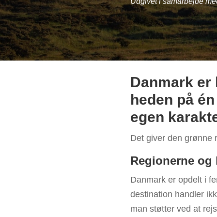
Udgivet i samarbejde m
Danmark er l
heden på én d
egen karakte
Det giver den grønne r
Regionerne og h
Danmark er opdelt i fem
destination handler i
man støtter ved at rejse