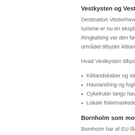
Vestkysten og Ves
Destination Vesterhave
turisme er nu en ekspl
Ringkøbing var den førs
området tilbyder klitl
Hvad Vestkysten tilby
Klitlandskaber og s
Havvandring og fug
Cykelruter langs hav
Lokale fiskemarkeder
Bornholm som mode
Bornholm har af EU fåe