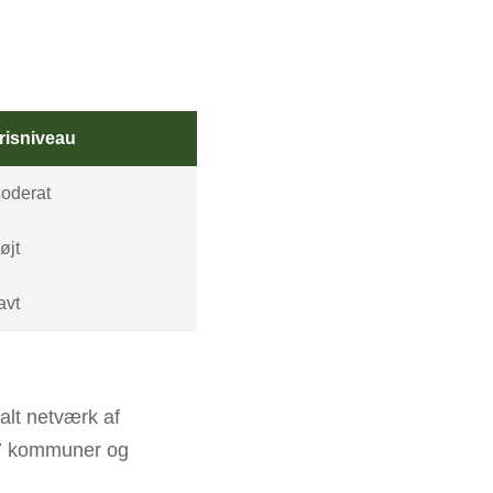
risniveau
oderat
øjt
avt
alt netværk af
47 kommuner og