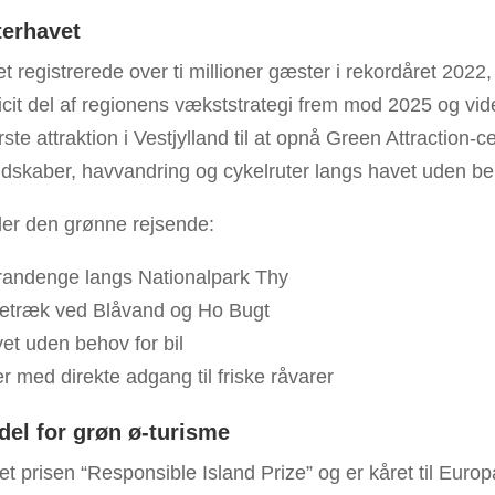
terhavet
t registrerede over ti millioner gæster i rekordåret 2022
icit del af regionens vækststrategi frem mod 2025 og vide
te attraktion i Vestjylland til at opnå Green Attraction-ce
andskaber, havvandring og cykelruter langs havet uden beh
der den grønne rejsende:
trandenge langs Nationalpark Thy
letræk ved Blåvand og Ho Bugt
et uden behov for bil
 med direkte adgang til friske råvarer
l for grøn ø-turisme
t prisen “Responsible Island Prize” og er kåret til Eur