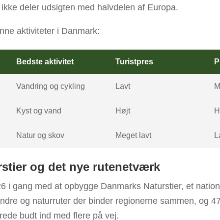
g ikke deler udsigten med halvdelen af Europa.
ne aktiviteter i Danmark:
Bedste aktivitet
Turistpres
P
Vandring og cykling
Lavt
M
Kyst og vand
Højt
H
Natur og skov
Meget lavt
L
stier og det nye rutenetværk
26 i gang med at opbygge Danmarks Naturstier, et nation
re og naturruter der binder regionerne sammen, og 
erede budt ind med flere på vej.