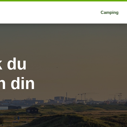
Camping
k du
n din