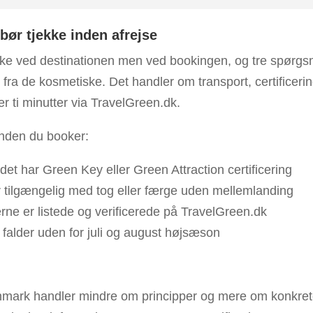
ør tjekke inden afrejse
ikke ved destinationen men ved bookingen, og tre spørgsmå
d fra de kosmetiske. Det handler om transport, certificeri
er ti minutter via TravelGreen.dk.
inden du booker:
t har Green Key eller Green Attraction certificering
 tilgængelig med tog eller færge uden mellemlanding
rne er listede og verificerede på TravelGreen.dk
 falder uden for juli og august højsæson
nmark handler mindre om principper og mere om konkrete