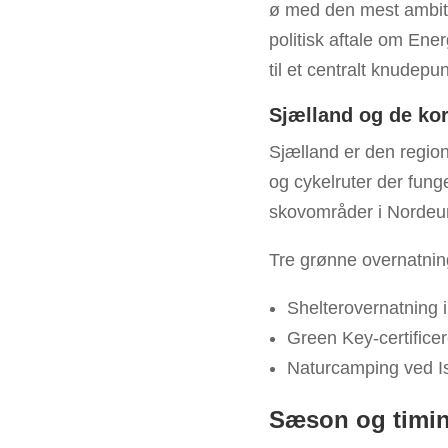
ø med den mest ambiti
politisk aftale om Ene
til et centralt knudepu
Sjælland og de kor
Sjælland er den region 
og cykelruter der fung
skovområder i Nordeur
Tre grønne overnatnin
Shelterovernatning 
Green Key-certifice
Naturcamping ved Is
Sæson og timin