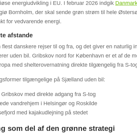
øse energiudvikling i EU. I februar 2026 indgik
Danmark
rgiø Bornholm, der skal sende grøn strøm til hele Øster
nkt for vedvarende energi.
te afstande
flest danskere rejser til og fra, og det giver en naturlig i
erer uden bil. Gribskov nord for København er et af de m
opa med shelterovernatning direkte tilgængelig fra S-to
gsformer tilgængelige på Sjælland uden bil:
i Gribskov med direkte adgang fra S-tog
rede vandrehjem i Helsingør og Roskilde
efjord med kajakudlejning på stedet
g som del af den grønne strategi