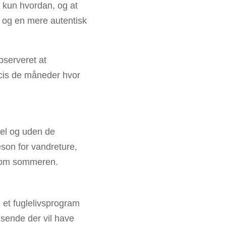
e kun hvordan, og at
r og en mere autentisk
bserveret at
æcis de måneder hvor
el og uden de
æson for vandreture,
es om sommeren.
 et fuglelivsprogram
jsende der vil have