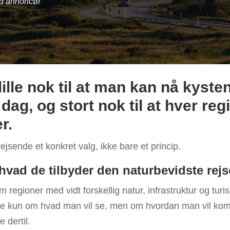
ed annoncør
ille nok til at man kan nå kyste
ag, og stort nok til at hver reg
r.
ejsende et konkret valg, ikke bare et princip.
vad de tilbyder den naturbevidste rej
 regioner med vidt forskellig natur, infrastruktur og turis
kke kun om hvad man vil se, men om hvordan man vil k
 dertil.