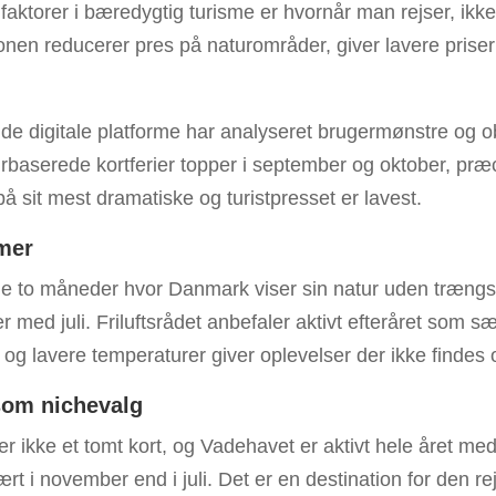
faktorer i bæredygtig turisme er hvornår man rejser, ikk
onen reducerer pres på naturområder, giver lavere prise
de digitale platforme har analyseret brugermønstre og o
urbaserede kortferier topper i september og oktober, pr
å sit mest dramatiske og turistpresset er lavest.
mer
e to måneder hvor Danmark viser sin natur uden trængs
er med juli. Friluftsrådet anbefaler aktivt efteråret som s
le og lavere temperaturer giver oplevelser der ikke find
som nichevalg
 ikke et tomt kort, og Vadehavet er aktivt hele året med
rt i november end i juli. Det er en destination for den re