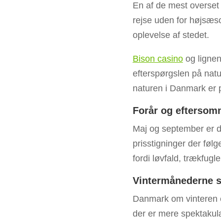
En af de mest overset 
rejse uden for højsæs
oplevelse af stedet.
Bison casino
og lignen
efterspørgslen på nat
naturen i Danmark er p
Forår og eftersom
Maj og september er d
prisstigninger der følg
fordi løvfald, trækfug
Vintermånederne 
Danmark om vinteren er
der er mere spektakulæ