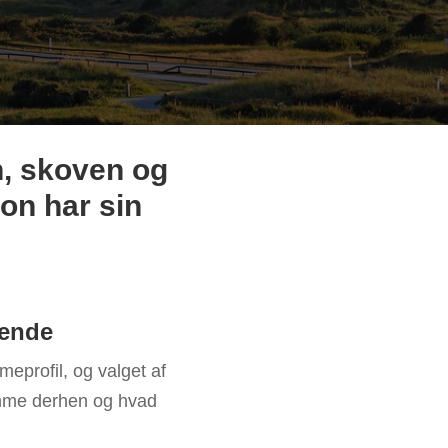
n, skoven og
ion har sin
sende
meprofil, og valget af
omme derhen og hvad