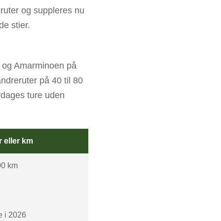
ruter og suppleres nu
e stier.
et, og Amarminoen på
ndreruter på 40 til 80
erdages ture uden
r eller km
00 km
e i 2026