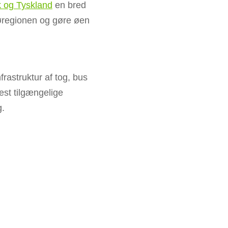
 og Tyskland
en bred
søregionen og gøre øen
nfrastruktur af tog, bus
est tilgængelige
g.