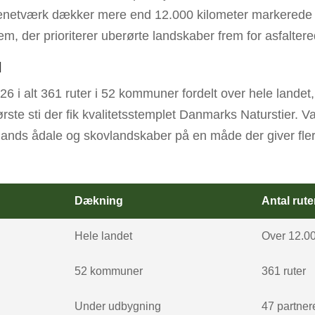
tenetværk dækker mere end 12.000 kilometer markerede 
em, der prioriterer uberørte landskaber frem for asfaltered
l
026 i alt 361 ruter i 52 kommuner fordelt over hele land
rste sti der fik kvalitetsstemplet Danmarks Naturstier. Va
yllands ådale og skovlandskaber på en måde der giver fl
Dækning
Antal rute
Hele landet
Over 12.0
52 kommuner
361 ruter
Under udbygning
47 partner