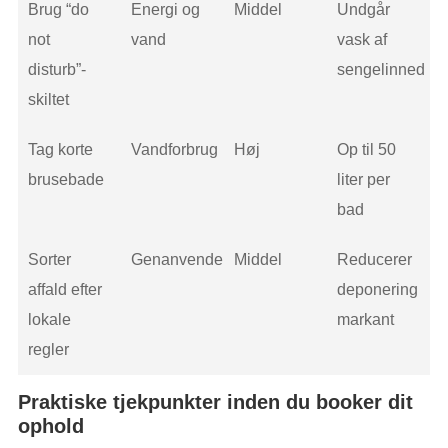
Brug “do
Energi og
Middel
Undgår
not
vand
vask af
disturb”-
sengelinned
skiltet
Tag korte
Vandforbrug
Høj
Op til 50
brusebade
liter per
bad
Sorter
Genanvendelse
Middel
Reducerer
affald efter
deponering
lokale
markant
regler
Praktiske tjekpunkter inden du booker dit
ophold