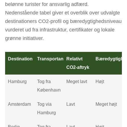
belønne turister for ansvarlig adfærd.
Nedenstående tabel giver et overblik over udvalgte
destinationers CO2-profil og bæredygtighedsniveau
vurderet ud fra infrastruktur, certifikater og lokale
grønne initiativer.
Destination
Transportanbefaling
Relativt
Bæredygtighe
CO2-aftryk
Hamburg
Tog fra
Meget lavt
Højt
København
Amsterdam
Tog via
Lavt
Meget højt
Hamburg
Berlin
Tog fra
Lavt
Højt