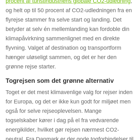
procent af turistindustriens globale CO2-udledning
,
og helt op til 50 procent af CO2-udledningen fra en
flyrejse stammer fra selve start og landing. Det
betyder at selv én mellemlanding kan fordoble din
klimapåvirkning sammenlignet med en direkte
flyvning. Valget af destination og transportform
hænger uløseligt sammen, og det er her den
grønne rejse starter.
Togrejsen som det grønne alternativ
Toget er det mest klimavenlige valg for rejser inden
for Europa, og det er ikke kun godt for miljøet men
også for selve rejseoplevelsen. Mange
togselskaber kører i dag på el fra vedvarende
energikilder, hvilket gør rejsen nærmest CO2-
neutral. Fra Danmark er der gode togforbindelser til