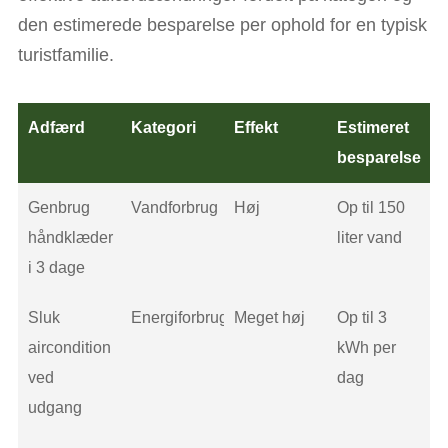
den estimerede besparelse per ophold for en typisk
turistfamilie.
Adfærd
Kategori
Effekt
Estimeret
besparelse
Genbrug
Vandforbrug
Høj
Op til 150
håndklæder
liter vand
i 3 dage
Sluk
Energiforbrug
Meget høj
Op til 3
aircondition
kWh per
ved
dag
udgang