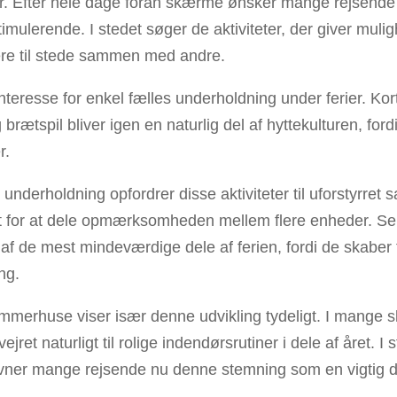
er. Efter hele dage foran skærme ønsker mange rejsende 
timulerende. I stedet søger de aktiviteter, der giver mulig
re til stede sammen med andre.
interesse for enkel fælles underholdning under ferier. Ko
g brætspil bliver igen en naturlig del af hyttekulturen, ford
r.
 underholdning opfordrer disse aktiviteter til uforstyrret s
 for at dele opmærksomheden mellem flere enheder. Selv
e af de mest mindeværdige dele af ferien, fordi de skaber
ng.
ommerhuse viser især denne udvikling tydeligt. I mange 
vejret naturligt til rolige indendørsrutiner i dele af året. I
er mange rejsende nu denne stemning som en vigtig de