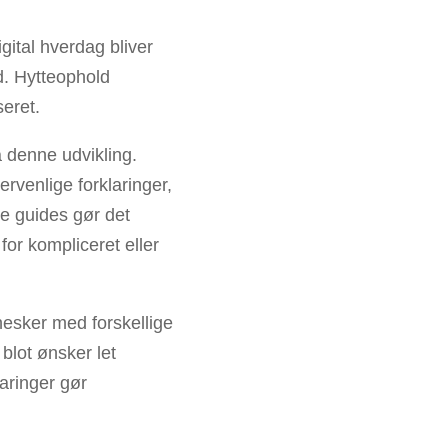
ital hverdag bliver
d. Hytteophold
eret.
å denne udvikling.
rvenlige forklaringer,
me guides gør det
 for kompliceret eller
nesker med forskellige
blot ønsker let
aringer gør