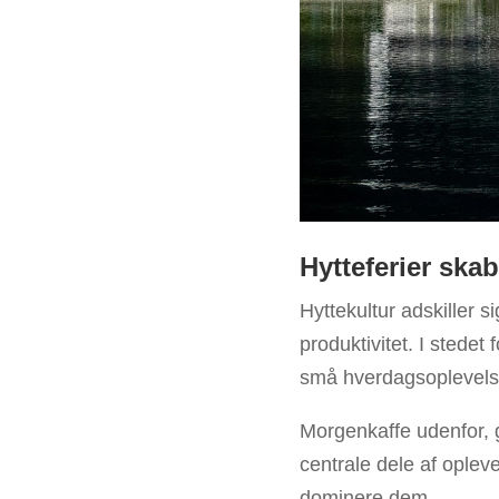
Hytteferier ska
Hyttekultur adskiller si
produktivitet. I stede
små hverdagsoplevelse
Morgenkaffe udenfor, gå
centrale dele af opleve
dominere dem.