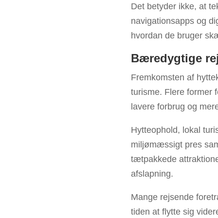
Det betyder ikke, at te
navigationsapps og di
hvordan de bruger skær
Bæredygtige rej
Fremkomsten af hytte
turisme. Flere former 
lavere forbrug og mere
Hytteophold, lokal turi
miljømæssigt pres sam
tætpakkede attraktion
afslapning.
Mange rejsende foretræ
tiden at flytte sig vid