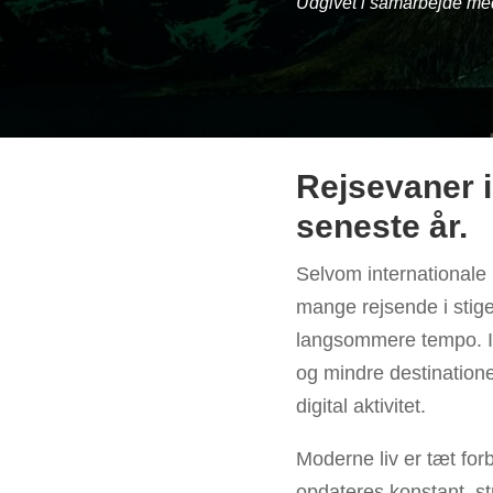
Udgivet i samarbejde m
Rejsevaner i
seneste år.
Selvom internationale 
mange rejsende i stige
langsommere tempo. I 
og mindre destination
digital aktivitet.
Moderne liv er tæt fo
opdateres konstant,