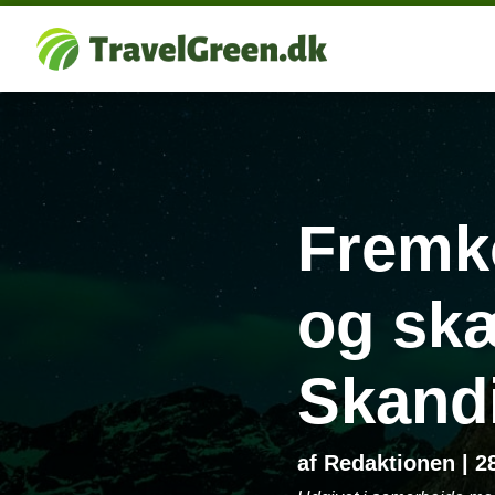
Fremko
og skæ
Skand
af
Redaktionen
|
2