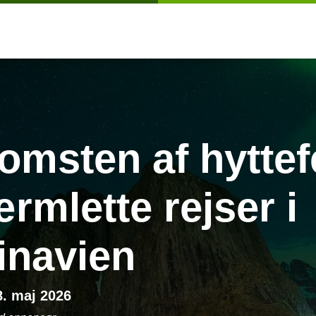
msten af hyttef
rmlette rejser i
inavien
8. maj 2026