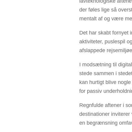
lavteknologiske aften
der føles lige så overs
mentalt af og være me
Det har skabt fornyet 
aktiviteter, puslespil o
afslappede rejsemiljøe
I modsætning til digital
stede sammen i stedet
kan hurtigt blive nogl
for passiv underholdni
Regnfulde aftener i s
destinationer inviterer 
en begrænsning omfavn