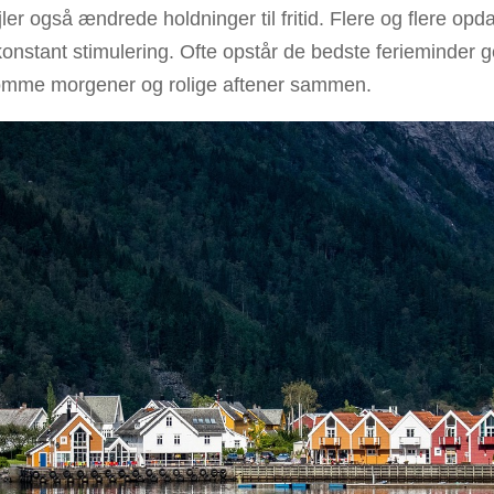
er også ændrede holdninger til fritid. Flere og flere opda
nstant stimulering. Ofte opstår de bedste ferieminder ge
somme morgener og rolige aftener sammen.