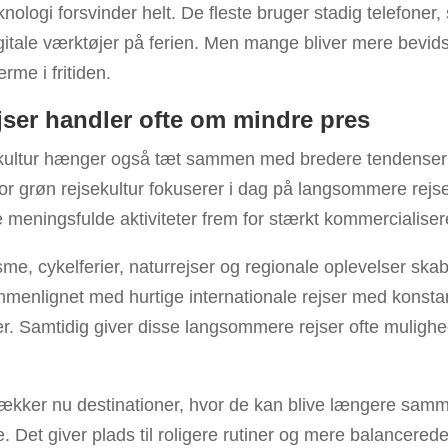
knologi forsvinder helt. De fleste bruger stadig telefoner,
gitale værktøjer på ferien. Men mange bliver mere bevid
me i fritiden.
ser handler ofte om mindre pres
kultur hænger også tæt sammen med bredere tendenser 
for grøn rejsekultur fokuserer i dag på langsommere rejser
 meningsfulde aktiviteter frem for stærkt kommercialise
sme, cykelferier, naturrejser og regionale oplevelser ska
menlignet med hurtige internationale rejser med konstan
er. Samtidig giver disse langsommere rejser ofte mulig
kker nu destinationer, hvor de kan blive længere samme 
ere. Det giver plads til roligere rutiner og mere balancered