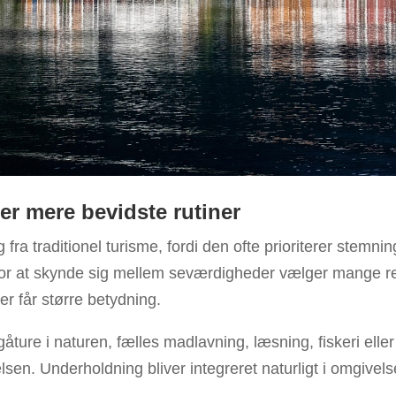
ber mere bevidste rutiner
g fra traditionel turisme, fordi den ofte prioriterer stemnin
t for at skynde sig mellem seværdigheder vælger mange re
r får større betydning.
ture i naturen, fælles madlavning, læsning, fiskeri eller bl
lsen. Underholdning bliver integreret naturligt i omgivelse