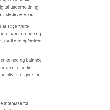
igital underholdning.
e tilstedeværelse.
 at søge fyldte
e, mere nærværende og
g, fordi den opfordrer
f enkelhed og balance.
er de ofte en helt
e bliver roligere, og
e interesse for