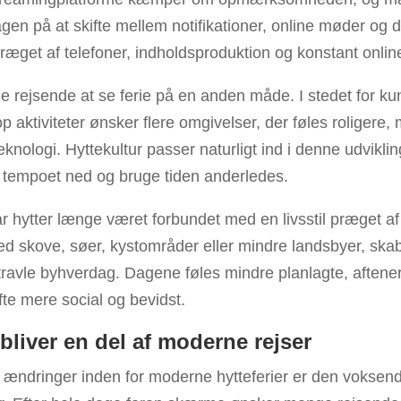
agen på at skifte mellem notifikationer, online møder og d
 præget af telefoner, indholdsproduktion og konstant onlin
rejsende at se ferie på en anden måde. I stedet for kun
 aktiviteter ønsker flere omgivelser, der føles roliger
nologi. Hyttekultur passer naturligt ind i denne udviklin
e tempoet ned og bruge tiden anderledes.
r hytter længe været forbundet med en livsstil præget a
d skove, søer, kystområder eller mindre landsbyer, skab
avle byhverdag. Dagene føles mindre planlagte, aftenern
fte mere social og bevidst.
 bliver en del af moderne rejser
 ændringer inden for moderne hytteferier er den voksend