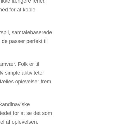
ikke længere ferier,
hed for at koble
rtspil, samtalebaserede
i de passer perfekt til
amvær. Folk er til
 simple aktiviteter
 fælles oplevelser frem
skandinaviske
 stedet for at se det som
l af oplevelsen.