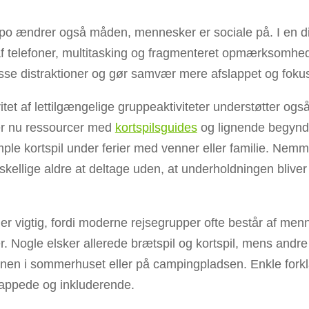
 ændrer også måden, mennesker er sociale på. I en dig
 af telefoner, multitasking og fragmenteret opmærksomhe
sse distraktioner og gør samvær mere afslappet og fokus
et af lettilgængelige gruppeaktiviteter understøtter ogs
r nu ressourcer med
kortspilsguides
og lignende begynde
mple kortspil under ferier med venner eller familie. Nem
orskellige aldre at deltage uden, at underholdningen bliver
r vigtig, fordi moderne rejsegrupper ofte består af men
r. Nogle elsker allerede brætspil og kortspil, mens andre 
nen i sommerhuset eller på campingpladsen. Enkle forkl
lappede og inkluderende.