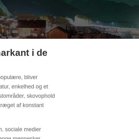
arkant i de
populære, bliver
atur, enkelhed og et
ystområder, skovophold
præget af konstant
, sociale medier
mange mennesker