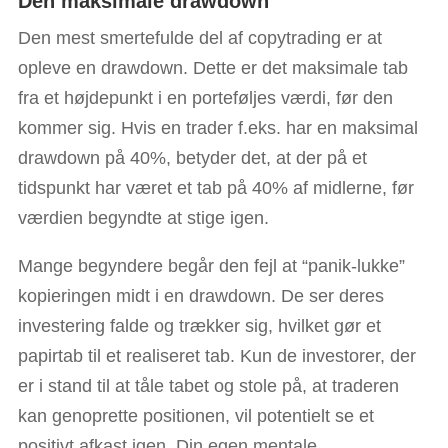
Den maksimale drawdown
Den mest smertefulde del af copytrading er at
opleve en drawdown. Dette er det maksimale tab
fra et højdepunkt i en porteføljes værdi, før den
kommer sig. Hvis en trader f.eks. har en maksimal
drawdown på 40%, betyder det, at der på et
tidspunkt har været et tab på 40% af midlerne, før
værdien begyndte at stige igen.
Mange begyndere begår den fejl at “panik-lukke”
kopieringen midt i en drawdown. De ser deres
investering falde og trækker sig, hvilket gør et
papirtab til et realiseret tab. Kun de investorer, der
er i stand til at tåle tabet og stole på, at traderen
kan genoprette positionen, vil potentielt se et
positivt afkast igen. Din egen mentale