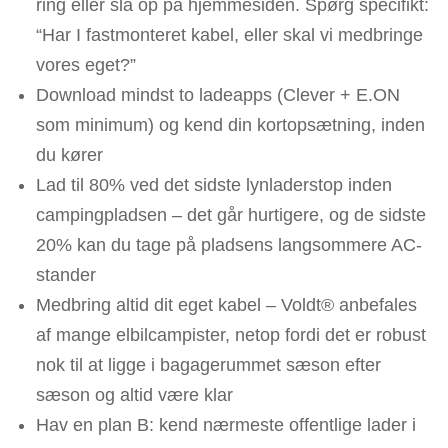
ring eller slå op på hjemmesiden. Spørg specifikt:
“Har I fastmonteret kabel, eller skal vi medbringe
vores eget?”​
Download mindst to ladeapps (Clever + E.ON
som minimum) og kend din kortopsætning, inden
du kører
Lad til 80% ved det sidste lynladerstop inden
campingpladsen – det går hurtigere, og de sidste
20% kan du tage på pladsens langsommere AC-
stander​
Medbring altid dit eget kabel – Voldt® anbefales
af mange elbilcampister, netop fordi det er robust
nok til at ligge i bagagerummet sæson efter
sæson og altid være klar
Hav en plan B: kend nærmeste offentlige lader i