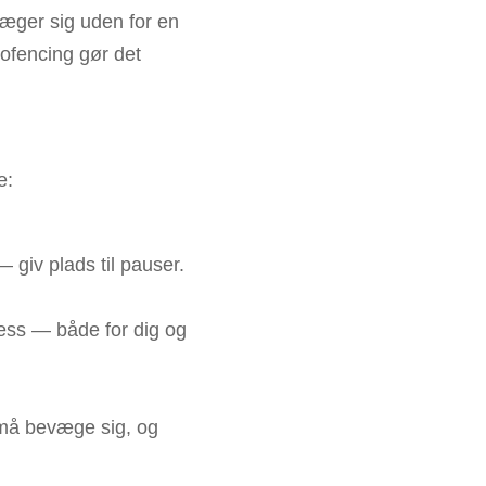
væger sig uden for en
ofencing gør det
e:
 giv plads til pauser.
ress — både for dig og
e må bevæge sig, og