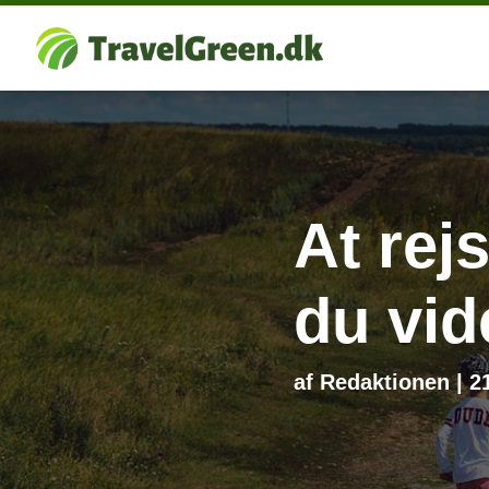
At rej
du vid
af
Redaktionen
|
2