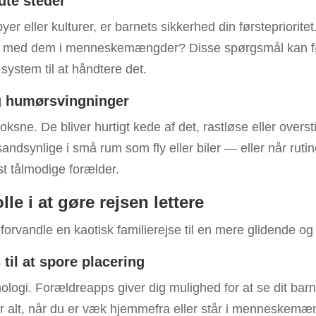
dte steder
er eller kulturer, er barnets sikkerhed din førstepriorite
je med dem i menneskemængder? Disse spørgsmål kan 
 system til at håndtere det.
g humørsvingninger
ksne. De bliver hurtigt kede af det, rastløse eller overs
andsynlige i små rum som fly eller biler — eller når ruti
t tålmodige forælder.
le i at gøre rejsen lettere
forvandle en kaotisk familierejse til en mere glidende og
til at spore placering
ologi. Forældreapps giver dig mulighed for at se dit barn
r alt, når du er væk hjemmefra eller står i menneskemæn