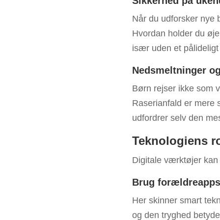
Sikkerhed på uken
Når du udforsker nye by
Hvordan holder du ø
især uden et pålideligt
Nedsmeltninger o
Børn rejser ikke som vo
Raserianfald er mere s
udfordrer selv den mes
Teknologiens rol
Digitale værktøjer kan 
Brug forældreapps 
Her skinner smart tekn
og den tryghed betyde