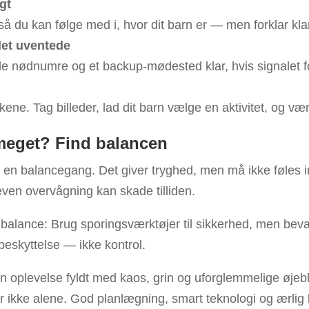
gt
å du kan følge med i, hvor dit barn er — men forklar kla
det uventede
e nødnumre og et backup-mødested klar, hvis signalet f
ene. Tag billeder, lad dit barn vælge en aktivitet, og vær 
 meget? Find balancen
 en balancegang. Det giver tryghed, men må ikke føles 
ven overvågning kan skade tilliden.
balance: Brug sporingsværktøjer til sikkerhed, men bevar
 beskyttelse — ikke kontrol.
n oplevelse fyldt med kaos, grin og uforglemmelige øjebl
 ikke alene. God planlægning, smart teknologi og ærli