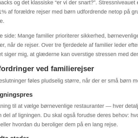
nacks og det klassiske “er vi der snart?”. Stressniveauet 
1% af forældre rejser med børn udfordrende netop på gr
e.
 side: Mange familier prioriterer sikkerhed, børnevenlige
, når de rejser. Over tre fjerdedele af familier leder efte
 Det siger mig, at glæderne kan overstige stressen med de
ordringer ved familierejser
slutninger føles pludselig større, når der er små børn m
ægningspres
ning til at vælge børnevenlige restauranter — hver detal
n del af ligningen. Du skal også forudse deres behov: hvo
, eller hvordan du beroliger dem på en lang rejse.