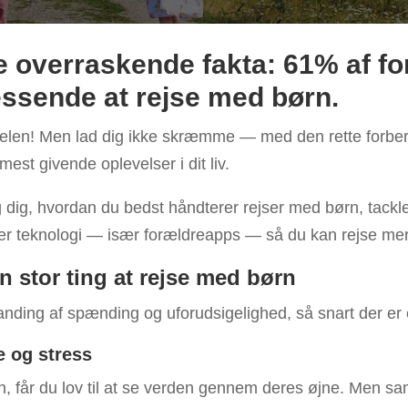
lle overraskende fakta: 61% af fo
ressende at rejse med børn.
elen! Men lad dig ikke skræmme — med den rette forber
mest givende oplevelser i dit liv.
g dig, hvordan du bedst håndterer rejser med børn, tackl
er teknologi — især forældreapps — så du kan rejse mere 
n stor ting at rejse med børn
landing af spænding og uforudsigelighed, så snart der er
e og stress
, får du lov til at se verden gennem deres øjne. Men sa