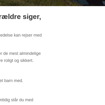
rældre siger,
edelse kan rejser med
er de mest almindelige
roligt og sikkert.
 et barn med.
mtidig står du med