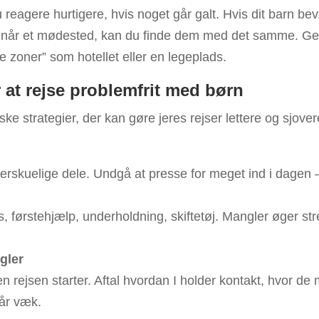
eagere hurtigere, hvis noget går galt. Hvis dit barn be
kke når et mødested, kan du finde dem med det samme. Ge
e zoner” som hotellet eller en legeplads.
at rejse problemfrit med børn
ske strategier, der kan gøre jeres rejser lettere og sjover
erskuelige dele. Undgå at presse for meget ind i dagen —
ks, førstehjælp, underholdning, skiftetøj. Mangler øger st
gler
n rejsen starter. Aftal hvordan I holder kontakt, hvor d
går væk.