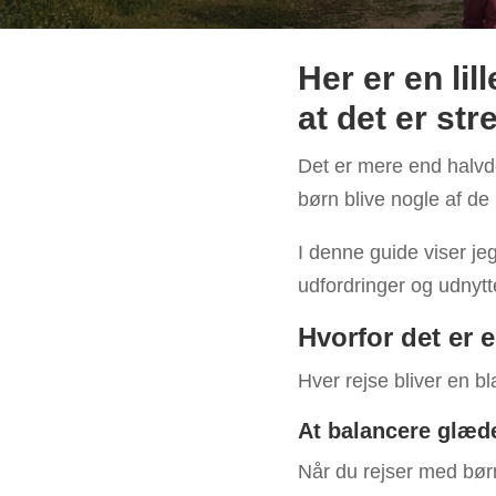
Her er en li
at det er st
Det er mere end halvd
børn blive nogle af de 
I denne guide viser je
udfordringer og udnytt
Hvorfor det er e
Hver rejse bliver en b
At balancere glæd
Når du rejser med børn