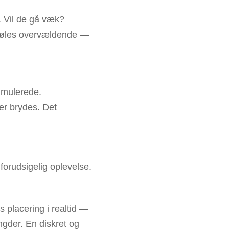
t. Vil de gå væk?
føles overvældende —
timulerede.
ner brydes. Det
 forudsigelig oplevelse.
s placering i realtid —
gder. En diskret og